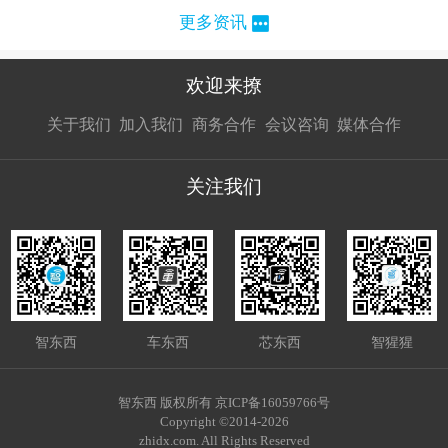
更多资讯
欢迎来撩
扫码加我直
扫码加我直
扫码加我直
关于我们
加入我们
商务合作
会议咨询
媒体合作
接扔简历
接开聊
接开聊
关注我们
智东西
车东西
芯东西
智猩猩
智东西 版权所有 京ICP备16059766号
Copyright ©2014-2026
zhidx.com. All Rights Reserved