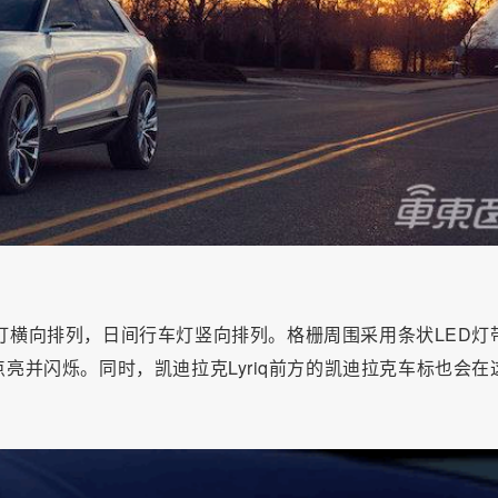
大灯横向排列，日间行车灯竖向排列。格栅周围采用条状LED灯
亮并闪烁。同时，凯迪拉克Lyriq前方的凯迪拉克车标也会在