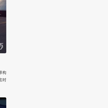
带构
这时