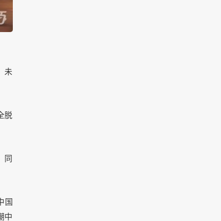
，未
全脱
。同
中国
潮中