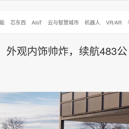
智猩猩
能
芯东西
AIoT
云与智慧城市
机器人
VR/AR
！外观内饰帅炸，续航483公