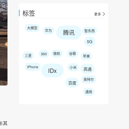
标签
更多
大模型
华为
腾讯
智东西
5G
微软
谷歌
360
三星
苹果
iPhone
小米
高通
IDx
英特尔
百度
通用
布其