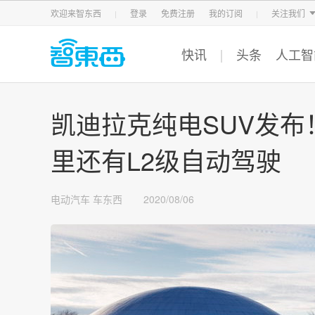
智东西
车东西
芯东西
欢迎来智东西
登录
免费注册
我的订阅
关注我们
快讯
头条
人工智
凯迪拉克纯电SUV发布
里还有L2级自动驾驶
电动汽车
车东西
2020/08/06