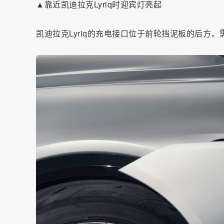
▲靠近凯迪拉克Lyriq时迎宾灯亮起
凯迪拉克Lyriq的充电接口位于前轮挡泥板的后方