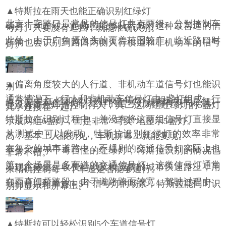
▲特斯拉在雨天也能正确识别红绿灯
北京十字路口最常见的信号灯共有两组，分别控制车
辆直行和左转。特斯拉能够从容应对这种最普通的信
号灯。只要没有遮挡，就能准确识别。
此外，由于广角摄像头的覆盖范围较广，临近路口时
车辆也会识别到路口两侧人行横道和非机动车的信号
灯。
▲偏离角度较大的人行道、非机动车道信号灯也能识
别
通常情况下，行人和非机动车信号灯由5盏灯组成，行
人分别是红灯和绿灯两种信号灯，非机动车是红、
绿、黄三种信号灯。这样的信号灯就稍有不同，其一
是没有黄色灯光控制行人，其二这两组红绿灯的5盏灯
几乎连接在一起。
特斯拉在识别过程中，并没有将这两组信号灯直接显
示成两组6盏灯，而是非常“写实”地显示5盏灯。
从测试中可以发现，特斯拉识别红绿灯的效率非常
高，基本上人眼所见，车机屏幕上就能复现。
在复杂的城市道路中，不规则的交通信号灯实际上也
不少。对于千奇百怪的红绿灯，特斯拉识别的情况也
非常不错。
第一个场景是多车道的交通信号灯。这类信号灯通常
出现在隧道、收费站以及较宽阔的城市快速路上，用
来精确控制每一个车道是否能够通行。
在西直门桥路段，由于道路路面较宽，驾驶过程中，
我们曾遇到单方向5个信号灯的场景，特斯拉能同时识
别并显示在屏幕上。
▲特斯拉可以轻松识别5个车道信号灯