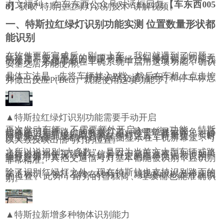
本文福利：在车东西公众号对话框回复
【车东西005
8】
获取“特斯拉红绿灯识别技术”讲解视频。
一、特斯拉红绿灯识别功能实测 位置数量形状都
能识别
在软件更新完成后，刚一上车，我们就遇到了问题：
此次更新中最重要的一项功能——红绿灯识别功能无
法使用，这是怎么回事呢？在经过一番摸索之后，我
们发现，必须手动在车机系统中启用这项功能，确认
安全之后才能使用。
具体方法是，先将车辆挂入P档，然后在车机上点击控
制——Autopilot——打开识别交通信号灯和停车标志
并做出反应（Beta）就能使用这项功能了。
▲特斯拉红绿灯识别功能需要手动开启
再次发动车辆，不需要额外开启Autopilot功能，特斯
拉就能识别道路上的红绿灯了。除了能显示颜色，还
能准确识别红绿灯的数量，相对位置，甚至左、右转
向箭头。在捕捉到前方的红绿灯之后，特斯拉会实时
建立3D场景，将信号灯的画面显示在车机屏幕上，可
以大致反映出信号灯的位置。
之所以说识别“大多数”，是因为当前方大型车辆或路
边行道树挡住视线时，信号灯一定无法被识别；如果
信号灯偏角太大，信号灯有一定的概率无法被识别。
除此之外，其他交通信号灯基本都能被识别，且识别
非常精准。
除了识别红绿灯之外，现在特斯拉也支持识别路面的
车道标识，包括左转右转标识、减速标识以及停止线
的位置。此外，路旁的雪糕筒、垃圾桶也能准确识
别。
▲特斯拉新增多种物体识别能力