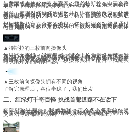
与美国版本的软件略有不同，目前特斯拉在中国道路
上还不能根据红绿灯的颜色实现启停，在未来的软件
更新中，特斯拉将逐步更新这一功能。
显然，实现对红绿灯的识别并作出正确的反应，让特
斯拉向城市自动驾驶迈进了一步，甚至可以说叩响了
城市自动驾驶的大门。那么，特斯拉的这项功能到底
如何实现的呢？
根据特斯拉官方公布的消息，红绿灯识别功能是通过
车辆前向的三枚摄像头实现的，分别是长焦摄像头、
广角摄像头和超广角摄像头，可以对不同距离的物体
做出判断。
▲特斯拉的三枚前向摄像头
如果路面平坦，没有遮挡，理论上长焦摄像头可以发
现250米以外的红绿灯。随着车辆与红绿灯的距离越来
越近，主摄像头也能看到红绿灯。即便车辆行驶到离
红绿灯很近的位置，超广角的镜头还是能实时追踪红
绿灯的位置和颜色。这三枚摄像头相互配合，就能实
时收集外界的图像信息。
▲三枚前向摄像头拥有不同的视角
了解完原理后，各位坐稳了，我们出发！
二、红绿灯千奇百怪 挑战首都道路不在话下
实际驾驶过程中，我们发现，无论多么复杂的红绿
灯，特斯拉的识别效果都非常出色。在大部分情况
下，人眼正视车辆前进方向，视线覆盖范围内的所有
交通信号灯都能识别到，并显示在车机屏幕上。