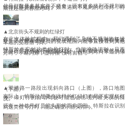
信号灯数量多其实并不稀奇，还有更多排列不规则的
红绿灯等待着特斯拉。如果遇到不规则的红绿灯，特
斯拉还能从容应对吗？
▲北京街头不规则的红绿灯
在此次体验过程中，我们遇到了几种不规则的红绿
灯。第一种是不规则的十字路口，两条公路并非垂直
交叉，此时在驾驶员的视线范围内能够直接看到其他
车道的交通信号灯。
特斯拉在应对这类信号灯时，也能准确识别。只不
过，正前方和人行道都是红灯，人行道上方突然出现
了绿灯，让特斯拉“自我怀疑”，识别到对向车道的绿
灯时，不断闪烁，显得很“没有自信”。
▲双清路一路段出现斜向路口（上图），路口地图
（下图）
实际上，特斯拉想要在这样的红绿灯布局下实现红灯
停、绿灯行的自动驾驶可能也会出现判断失误的情
况。
还有一种信号灯是箭头形状而非圆形，特斯拉在识别
到这类信号灯时，能正确显示箭头方向。