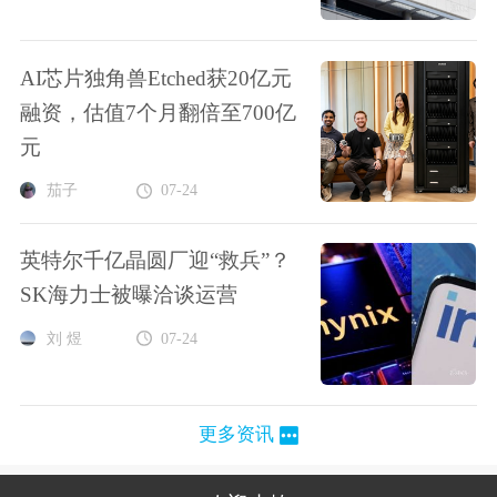
AI芯片独角兽Etched获20亿元
融资，估值7个月翻倍至700亿
元
茄子
07-24
英特尔千亿晶圆厂迎“救兵”？
SK海力士被曝洽谈运营
刘 煜
07-24
更多资讯