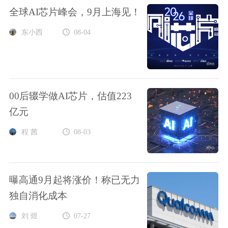
全球AI芯片峰会，9月上海见！
东小西
08-04
00后辍学做AI芯片，估值223
亿元
程 茜
08-03
曝高通9月起将涨价！称已无力
独自消化成本
刘 煜
07-27