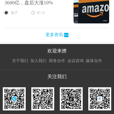
3600亿，盘后大涨10%
茄子
07-31
更多资讯
欢迎来撩
扫码加我直
扫码加我直
扫码加我直
关于我们
加入我们
商务合作
会议咨询
媒体合作
接扔简历
接开聊
接开聊
关注我们