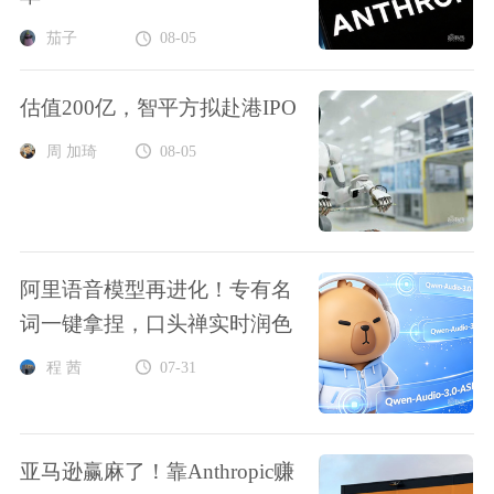
茄子
08-05
估值200亿，智平方拟赴港IPO
周 加琦
08-05
阿里语音模型再进化！专有名
词一键拿捏，口头禅实时润色
程 茜
07-31
亚马逊赢麻了！靠Anthropic赚