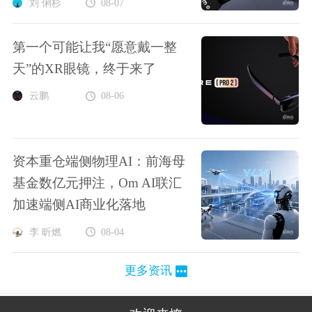
刘 俐杉
08-07
第一个可能让我“愿意戴一整
天”的XR眼镜，终于来了
云鹏
08-06
资本重仓端侧物理AI：前海母
基金数亿元押注，Om AI联汇
加速端侧AI商业化落地
李 昕燃
08-04
更多资讯