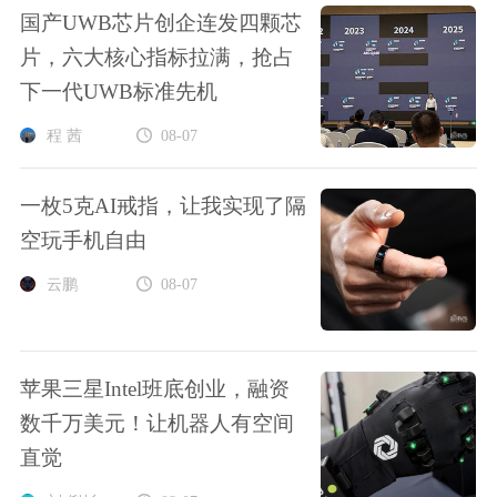
国产UWB芯片创企连发四颗芯
片，六大核心指标拉满，抢占
下一代UWB标准先机
程 茜
08-07
一枚5克AI戒指，让我实现了隔
空玩手机自由
云鹏
08-07
苹果三星Intel班底创业，融资
数千万美元！让机器人有空间
直觉