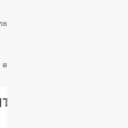
的出
，研