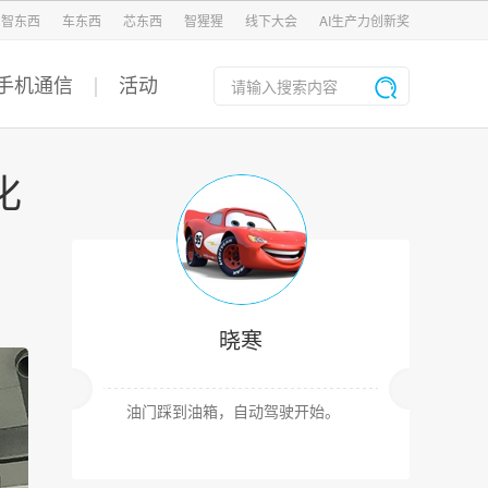
智东西
车东西
芯东西
智猩猩
线下大会
AI生产力创新奖
手机通信
活动
化
晓寒
油门踩到油箱，自动驾驶开始。