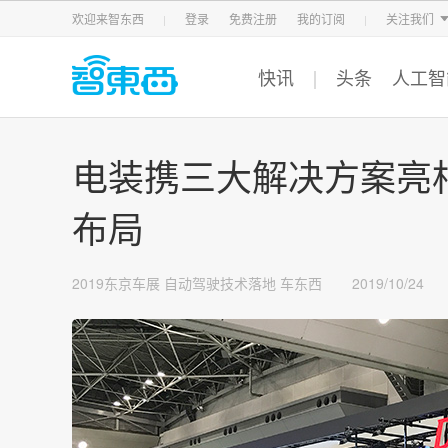
智东西
车东西
芯东西
欢迎来智东西
登录
免费注册
我的订阅
关注我们
快讯
头条
人工智
电装携三大解决方案亮相
布局
2019东京车展
自动驾驶技术落地
车东西
2019/10/24