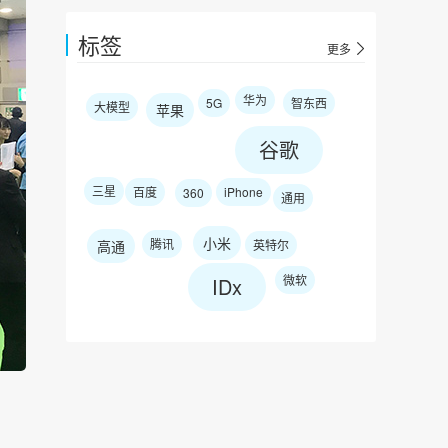
标签
更多
华为
5G
智东西
大模型
苹果
谷歌
三星
百度
iPhone
360
通用
小米
腾讯
高通
英特尔
微软
IDx