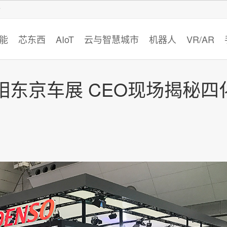
智猩猩
能
芯东西
AIoT
云与智慧城市
机器人
VR/AR
东京车展 CEO现场揭秘四