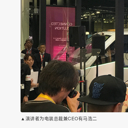
▲演讲者为电装总裁兼CEO有马浩二