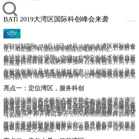
BATi 2019大湾区国际科创峰会来袭
2019/09/19
人工智能
9月19日消息，10月17日-18日，2019大湾区国际峰会
将于深圳正式举行。本次峰会将结合大湾区科创和青
年特色的优势，围绕5G生态、硬件创新、工业数字
化、AI企服、科技出海等热点领域展开讨论。
全球经济增长放缓期，为进一步确立从技术到商业层
面的竞争优势，大国之间科技产业竞争态势更趋激
烈。在这一背景下，以5G通讯、人工智能、量子计算
等新一代信息技术以及集成电路、先进制造、工业生
产等基础性科技领域的科学技术自主性也上升到了空
前高度。
在科技创新以及技术引领过程中，以归国学子以及青
年创业者组成的精英人才队伍正日益成为紧跟全球科
技革命浪潮、最先把握发展先机，进而取得独立竞争
优势的关键推力。本届峰会将以“科技赋能、青年引
领”为主题，在多领域进行探讨，以下是本次峰会的亮
点内容。
亮点一：定位湾区，服务科创
作为国内最为发达的三大城市群之一，粤港澳大湾区
由香港、澳门两个特别行政区和广东省广州、深圳、
珠海、佛山等九个地市组成，总面积5.6万平方公里，
2018年末总人口已达7000万人，拥有丰富的土地、人
才等资源，而且以制造业等为代表的硬科技产业集群
效应突出。是国内开放程度最高、经济活力最强的区
域之一。2019年2月18日，中共中央、国务院印发《粤
港澳大湾区发展规划纲要》。按照规划纲要，粤港澳
大湾区不仅要建成充满活力的世界级城市群、国际科
技创新中心，“科创”成为了湾区发展的主题词。2018
年，亿欧举办了第一届大湾区国际科创峰会（BAT
i）。在去年的基础之上，今年亿欧将再度联合大湾区
研究院（广外）共同举办“2019大湾区国际科创峰会
（BATi）”。
致力于建成国际科技创新中心，粤港澳大湾区的发展
是面向全球科技创新者的，湾区以开放包容的态度，
吸引着全球创新者在这里耕耘、在这里奋斗、在这里
收获。此次峰会也本着开放、包容、创新、活力的会
议举办宗旨，为关注湾区产业发展的各界产业人士提
供一次行业交流盛会。