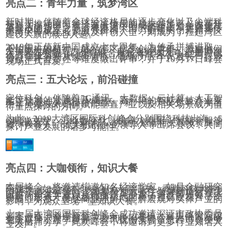
亮点二：青年力量，筑梦湾区
新时期，伴随着全球经济格局的逐步变化以及尖端科
技对于推动国民经济发展作用的越来越显著，改革开
放步入深水区。粤港澳大湾区的“诞生”正是在深化改
革开放的背景之下，粤港澳大湾区的建设，更需要传
承新中国成立之初顽强拼搏、自力更生的创新精神。
而湾区青年企业家以及科创人士，则成为了扛起湾区
建设大旗的核心人选。
2019年正值新中国成立七十周年，为传承拼搏进取、
不怕困难的精神，鼓励湾区优秀创业青年，激励他们
发挥更大的创造力和价值，自今年8月开始，与粤港澳
大湾区研究院（广外）联合发起粤港澳大湾区“新时代
优秀创业青年评选榜单”。榜单将联合各大机构、协
会、媒体分别从综合素质、影响力、个人成长、行业
贡献、社会责任等维度做出评审，并于10月17日峰会
现场正式首发。
亮点三：五大论坛，前沿碰撞
定位科创，伴随着5G通讯、大数据、云计算、人工智
能等技术的发展以及成熟，新一轮的智能科技产业变
革正加速走向我们的生活。新一轮产业变革浪潮当
中，尖端技术如何赋能垂直产业以及相关场景成为值
得重点探讨的方向。
为此，2019大湾区国际科创峰会分别围绕科技出海、5
G赋能文娱、工业数字化、机器人商用、智能企服等
领域设置了5个平行论坛，将重点邀请相关领域资深学
者、投资人、顶尖初创企业领导人等出席会议，共同
探讨产业发展的诸多可能性。
亮点四：大咖领衔，知识大餐
本届峰会，将邀请拟邀知名经济学家、如是金融研究
院院长、如是资本创始合伙人管清友，香港科技大学E
CE系教授李泽湘，北京航空航天大学智慧制造研究院
院长、博士生导师、国家教育部长江学者特聘教授王
田苗等知名学者以及行业顶尖专家，通过每人分享一
小时的形式开展现场授课，他们将通过亿欧舞台，诠
释商业本质、传达商业理解、理解宏观对实体产业的
影响，为观众呈现一堂知识大餐。
上一届大湾区国际科创峰会成功邀请深证市政协委员
刘宏、欧洲科学院院士Joseph、港科大深圳研究院院
长李世玮、深圳超算中心主任冯圣中、科大讯飞AI研
究院联席主席李世鹏、腾讯优图实验室总经理贾佳业
等人出席分享。此次峰会，将邀请到更多行业知名人
士发声。