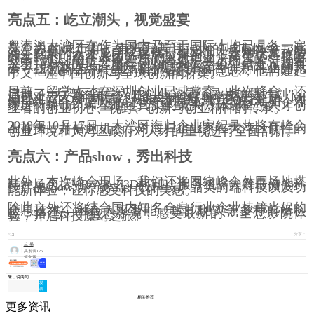
亮点五：屹立潮头，视觉盛宴
粤港澳大湾区在作为国内乃至于国际上均已具备一定
竞争力的城市群，有着完善且强大的城市网络。此
外，政府对人才也高度重视，积极推出系列政策帮助
海外背景的人才及团队在深圳落户。在这样优越政策
的支持下，留学人才选择了深圳创业，诞生了一批屹
立于“潮头”的企业家。“潮头”是指潮水的浪峰，把自
然中“潮头”的概念用在创业者身上，再适合不过。有
这么一小波人，在商海的潮起潮落之中，站立在潮头
去寻找新的方向。他们的视野引领着创新商业的风
向，他们的坚守代表了创新者的共同意志，他们建起
了又一座中国创新与全球创新的桥梁。
目前，留学人才在深圳创业已成常态，此次峰会，还
启动了“大湾区留学人才创业实录纪录片拍摄计划”。
通过对云天励飞联合创始人兼首席科学家王孝宇、MI
NIEYE CEO刘国清、 AutoX创始人兼CEO肖健雄、大
象声科联合创始人兼CEO苗健彰等6位大湾区海归企业
家进行采访，希望通过真实的镜头，体现留学人才创
业者的创业初心、视野、创新与创业精神的传承。
2019年10月17日，大湾区海归企业家纪录片将在峰会
上首播，并借此机会，对海归企业家在大湾区良性的
创业环境和大湾区政府对人才的重视进行全面剖析。
亮点六：产品show，秀出科技
此外，本次峰会现场，我们还将围绕峰会外围场地搭
建一场包括VR/AR，3D打印、服务机器人等最新的科
技产品show场，秀出一线科技产品尖的端科技以及功
能新体验，让你感受科技的美感。
除此之外还将结合国内知名全息行业企业棱镜光娱的
全息技术，融合人工智能、虚拟现实等多种前沿科
技，搭建一个全息影院，感受最新的5G全息影院体
验，开启科技魔幻之旅。
分享：
13
兰 易
共发表126
篇文章
来，说两句
发
表
相关推荐
更多资讯