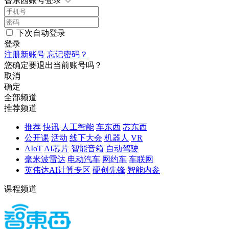
智东西账号登录
下次自动登录
登录
注册新账号
忘记密码？
您确定要退出当前账号吗？
取消
确定
全部频道
推荐频道
推荐
快讯
人工智能
车东西
芯东西
公开课
活动
线下大会
机器人
VR
AIoT
AI芯片
智能音箱
自动驾驶
毫米波雷达
电动汽车
网约车
车联网
英伟达AI计算专区
硬创先锋
智能内参
课程频道