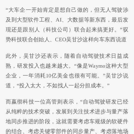
“
大车企一开始肯定是想自己做的，但无人驾驶涉
及到大型软件工程、
AI
、大数据等新东西，最后发
现还是跟别人（科技公司）联合起来搞更好。
”
驭
势科技联合创始人、
CEO
吴甘沙这样向车东西说道
此外，吴甘沙还表示，随着自动驾驶技术日益成
熟，研发投入也越来越大。
“
像是
Waymo
这种大型
企业，一年消耗
10
亿美金也很有可能。
”
吴甘沙说
道，
“
投入太大，不如找人一起分担成本。
”
而嬴彻科技一位高管则表示，
“
自动驾驶研发已经
从纯粹的技术突破，发展到关注技术进步与量产落
地同步推进的阶段，这就需要考虑车规级的软硬件
的结合、考虑关键零部件的同步量产、考虑落地场