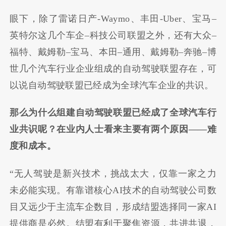
眼下，除了雷诺日产
-Waymo
、丰田
-Uber
、宝马
–
英特尔这几个车企
–
科技公司联盟之外，还有大众
–
福特、戴姆勒
–
宝马、本田
–
通用、戴姆勒
–
奔驰
–
博
世几个汽车行业企业组成的自动驾驶联盟存在，可
以说自动驾驶联盟已经成为全球汽车企业的共识。
那么为什么组建自动驾驶联盟已经成了全球汽车行
业共识呢？在业内人士看来主要有两个原因
——
难
度和成本。
“
无人驾驶是新兴技术，挑战太大，仅靠一家之力
未必能实现。有靠谱核心
AI
技术的自动驾驶公司数
目又远少于主流车企数目，形成结盟选择同一家
AI
提供商是必然。结盟有利于聚焦资源，共进共退，