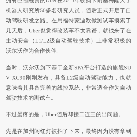
拥有巨额融资的
Uber
在
2015
年收购卡耐基梅隆大学
机器人研究所
50
多名研究人员，随后正式开启了自
动驾驶研发之路。在用福特蒙迪欧做测试车摸索了
几天后，
Uber
也觉得改装车不太靠谱，就找来了在
主动安全（
L1/L2
级自动驾驶技术）上非常积极的
沃尔沃作为合作伙伴。
当时，沃尔沃旗下基于全新
SPA
平台打造的旗舰
SU
V XC90
刚刚发布，具备
L2
级自动驾驶能力，也就
意味着其具备完善的线控系统，非常适合作为自动
驾驶技术的测试车。
不过蛋疼的是，
Uber
随后却接二连三的出问题。
先是在加州闯红灯被拍了下来，最终因为没有拿到