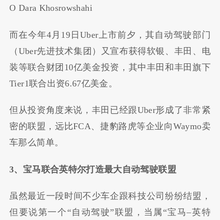
O Dara Khosrowshahi
而在今年
4
月
19
日
Uber
上市前夕，其自动驾驶部门
（
Uber
先进技术集团）又宣布获得软银、丰田、电
装等联合财团
10
亿美金投资，其中丰田和丰田旗下
Tier1
联合出资
6.67
亿美金。
但从投资角度来说，丰田已经跟
Uber
形成了非常紧
密的联盟，远比
FCA
、捷豹路虎等企业向
Waymo
卖
车那么简单。
3
、宝马联合英特尔打造最大自动驾驶联盟
虽然最近一段时间不少车企跟科技公司纷纷结盟，
但要说第一个
“
自动驾驶
”
联盟，当属
“
宝马
–
英特