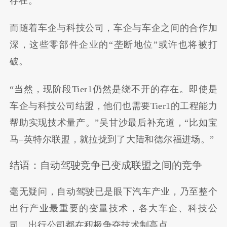
存在。
而随着车企与科技公司，车企与车企之间的合作加
深，这些零部件企业的
“
垄断地位
”
或许也将被打
破。
“
当然，现阶段
Tier1
仍然是绕不开的存在。即使是
车企与科技公司结盟，他们也需要
Tier1
的工程能力
帮助实现技术量产。
”
吴甘沙最后补充道，
“
比如宝
马
–
英特尔联盟，就拉拢到了大陆和德尔福进场。
”
结语：自动驾驶竞争已变成联盟之间的竞争
毫无疑问，自动驾驶已是眼下汽车产业，乃至整个
出行产业最重要的变量技术，各大车企、科技公
司、出行公司都在积极争夺技术制高点。