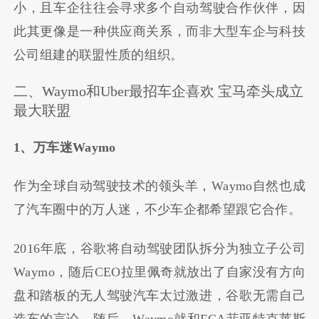
小，且车企往往会寻求多个自动驾驶合作伙伴，因
此其更像是一种供应商关系，而非大型车企与科技
公司组建的联盟性质的组织。
二、
Waymo
和
Uber
最招车企喜欢
宝马牵头成立
最大联盟
1
、万车迷
Waymo
作为全球自动驾驶技术的领头羊，
Waymo
自然也成
了汽车圈中的万人迷，不少车企都希望跟它合作。
2016
年底，谷歌将自动驾驶团队拆分为独立子公司
Waymo
，随后
CEO
拉里佩奇就放出了自家没有方向
盘和踏板的无人驾驶汽车太过激进，谷歌无需自己
造车的言论。随后，
Waymo
就和
FCA
菲亚特克莱斯