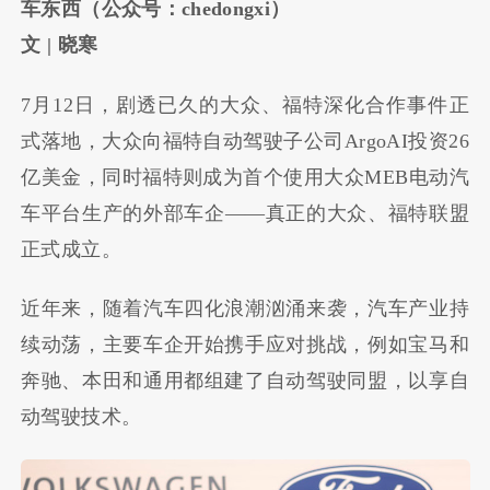
车东西（公众号：
chedongxi
）
文
|
晓寒
7
月
12
日，剧透已久的大众、福特深化合作事件正
式落地，大众向福特自动驾驶子公司
ArgoAI
投资
26
亿美金，同时福特则成为首个使用大众
MEB
电动汽
车平台生产的外部车企
——
真正的大众、福特联盟
正式成立。
近年来，随着汽车四化浪潮汹涌来袭，汽车产业持
续动荡，主要车企开始携手应对挑战，例如宝马和
奔驰、本田和通用都组建了自动驾驶同盟，以享自
动驾驶技术。