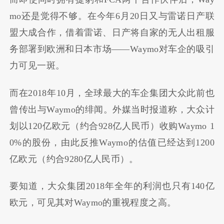
mo
还是觉得不够。在今年
6
月
20
日又与雷诺日产联
盟大成合作，借着雷诺、日产将自家的无人出租服
务部署到欧洲和日本市场
——Waymo
对车企的吸引
力可见一斑。
而在
2018
年
10
月，全球最大的车企集团大众此前也
曾传出与
Waymo
的绯闻。外媒当时报道称，大众计
划以
120
亿欧元（约合
928
亿人民币）收购
Waymo 1
0%
的股份，由此反推
Waymo
的估值已经达到
1200
亿欧元（约合
9280
亿人民币）。
要知道，大众集团
2018
年全年的利润也只有
140
亿
欧元，可见其对
Waymo
的重视程度之高。