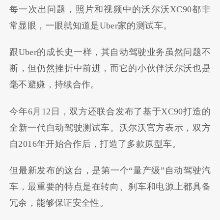
每一次出问题，照片和视频中的沃尔沃
XC90
都非
常显眼，一眼就知道是
Uber
家的测试车。
跟
Uber
的成长史一样，其自动驾驶业务虽然问题不
断，但仍然挫折中前进，而它的小伙伴沃尔沃也是
毫不避嫌，持续合作。
今年
6
月
12
日，双方还联合发布了基于
XC90
打造的
全新一代自动驾驶测试车。沃尔沃官方表示，双方
自
2016
年开始合作后，打造了多款原型车。
但最新发布的这台，是第一个
“
量产级
”
自动驾驶汽
车，最重要的特点是在转向、刹车和电源上都具备
冗余，能够保证安全性。