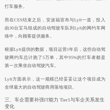
打车服务。
而在
CES
结束之后，安波福宣布与
Lyft
一道，投入
由
30
台宝马组成的自动驾驶车队到
Lyft
的网约车网
络中，向顾客提供服务。
根据
Lyft
提供的数据，项目运营
1
年后，这些自动驾
驶网约车总计跑了
5
万单，其中
95%
的打车者都是
第一次乘坐自动驾驶汽车。
Lyft
方面表示，这一规模已经妥妥让这个项目成为
全球最大的自动驾驶商用落地项目。
三、车企需要补强
IT
能力
Tier1
与车企关系发生
变化