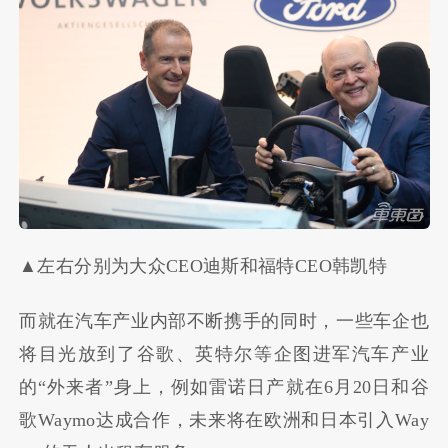
▲左右分别为大众CEO迪斯和福特CEO韩凯特
而就在汽车产业内部不断携手的同时，一些车企也
将目光放到了谷歌、英特尔等企图进军汽车产业
的
“
外来者
”
身上，例如雷诺日产就在
6
月
20
日和谷
歌
Waymo
达成合作，未来将在欧洲和日本引入
Way