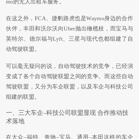
mo
的无人出租车服务。
在这之外，
FCA
、捷豹路虎也是
Waymo
身边的合作
伙伴，丰田和沃尔沃向
Uber
抛出橄榄枝，而
宝马与
英特尔、德尔福与
Lyft
、三星与现代也都组建了自
动驾驶联盟。
可以毫无疑问的说，自动驾驶技术的竞争，已经演
变成了各个自动驾驶联盟之间的竞争。而这些自动
驾驶联盟，又分为车企联盟，以及车企与科技公司
组建的联盟。
一、三大车企
–
科技公司联盟显现
合作推动技
术落地
在大众
–
福特、奔驰
–
宝马、通用
–
本田这样的车企