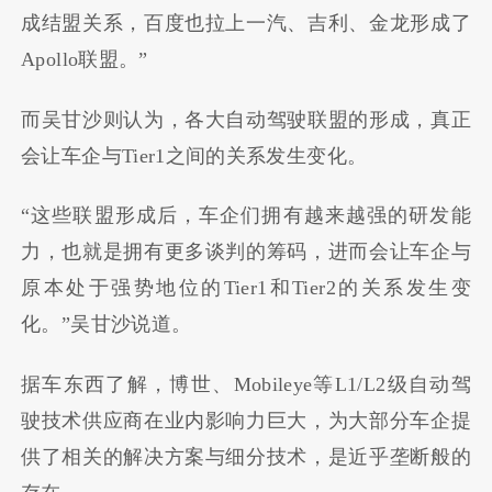
成结盟关系，百度也拉上一汽、吉利、金龙形成了
Apollo
联盟。
”
而吴甘沙则认为，各大自动驾驶联盟的形成，真正
会让车企与
Tier1
之间的关系发生变化。
“
这些联盟形成后，车企们拥有越来越强的研发能
力，也就是拥有更多谈判的筹码，进而会让车企与
原本处于强势地位的
Tier1
和
Tier2
的关系发生变
化。
”
吴甘沙说道。
据车东西了解，博世、
Mobileye
等
L1/L2
级自动驾
驶技术供应商在业内影响力巨大，为大部分车企提
供了相关的解决方案与细分技术，是近乎垄断般的