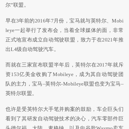
尔
”
联盟。
早在
3
年前的
2016
年
7
月份，宝马就与英特尔、
Mobi
leye
一起举行了发布会，当着全球媒体的面，非常
正式地宣布成立自动驾驶联盟，致力于在
2021
年推
出
L4
级自动驾驶汽车。
而就在三家宣布联盟半年后，英特尔在
2017
年就斥
资
153
亿美金收购了
Mobileye
，成为其自动驾驶团
队的主力，宝马
–
英特尔
-Mobileye
联盟也变为宝马
–
英特尔联盟。
也许是受英特尔大手笔并购案的鼓励，车企巨头们
看到了其研发自动驾驶技术的决心，汽车零部件巨
头德尔福、大陆、麦格纳，以及向谷歌
Waymo
卖车