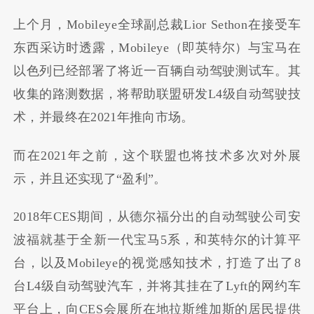
上个月，
Mobileye
全球副总裁
Lior Sethon
在接受车
东西采访时透露，
Mobileye
（即英特尔）与宝马在
以色列已经部署了将近一百辆自动驾驶测试车。其
收集的路测数据，将帮助联盟研发
L4
级自动驾驶技
术，并最终在
2021
年推向市场。
而在
2021
年之前，这个联盟也将技术多次对外展
示，并且还实现了
“
盈利
”
。
2018
年
CES
期间，从德尔福分出的自动驾驶公司安
波福就基于全新一代宝马
5
系，和英特尔的计算平
台，以及
Mobileye
的视觉感知技术，打造了出了
8
台
L4
级自动驾驶汽车，并将其挂在了
Lyft
的网约车
平台上，向
CES
会展所在地拉斯维加斯的居民提供