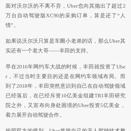
面对沃尔沃的不离不弃，
Uber
也向其抛出了超过
2
万台自动驾驶版
XC90
的采购订单，算是还了
“
人
情
”
。
如果说沃尔沃只算是车圈小老弟的话，那么
Uber
其
实还有一个老大哥
——
丰田的支持。
早在
2016
年网约车大战的时候，丰田就投资了
Ube
r
，不过当时主要目的还是在网约车领域布局。而
到了
2018
年，丰田突然意识到自己在自动驾驶领域
已经落后，在已经斥资
10
亿美金组建
TRI
丰田研究
院之外，又宣布向身处困境的
Uber
投资
5
亿美金，
着力展开自动驾驶合作。
按照双方的规划，
Uber
将把自己的无人驾驶技术整