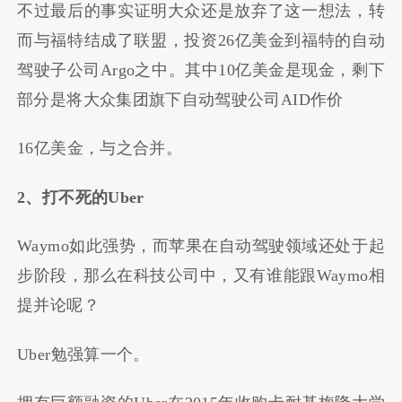
不过最后的事实证明大众还是放弃了这一想法，转
而与福特结成了联盟，投资
26
亿美金到福特的自动
驾驶子公司
Argo
之中。其中
10
亿美金是现金，剩下
部分是将大众集团旗下自动驾驶公司
AID
作价
16
亿美金，与之合并。
2
、打不死的
Uber
Waymo
如此强势，而苹果在自动驾驶领域还处于起
步阶段，那么在科技公司中，又有谁能跟
Waymo
相
提并论呢？
Uber
勉强算一个。