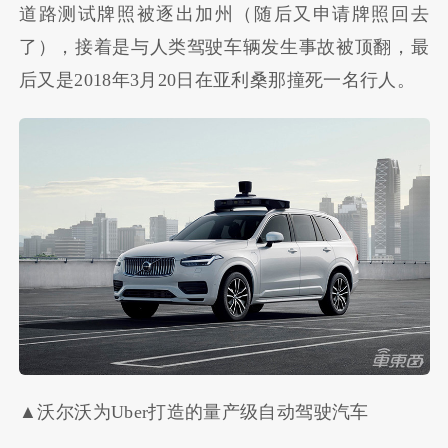
道路测试牌照被逐出加州（随后又申请牌照回去
了），接着是与人类驾驶车辆发生事故被顶翻，最
后又是
2018
年
3
月
20
日在亚利桑那撞死一名行人。
▲沃尔沃为Uber打造的量产级自动驾驶汽车