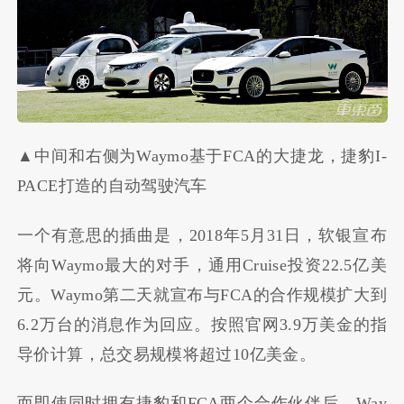
▲中间和右侧为Waymo基于FCA的大捷龙，捷豹I-
PACE打造的自动驾驶汽车
一个有意思的插曲是，
2018
年
5
月
31
日，软银宣布
将向
Waymo
最大的对手，通用
Cruise
投资
22.5
亿美
元。
Waymo
第二天就宣布与
FCA
的合作规模扩大到
6.2
万台的消息作为回应。按照官网
3.9
万美金的指
导价计算，总交易规模将超过
10
亿美金。
而即使同时拥有捷豹和
FCA
两个合作伙伴后，
Way