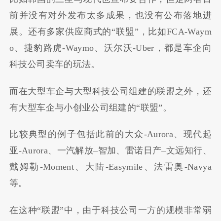
前并没有对外发布太多成果，也没有公布落地进
展。还有多家供应商式的
“
联盟
”
，比如
FCA-Waym
o
、捷豹路虎
-Waymo
、沃尔沃
-Uber
，都是车企向
科技公司卖车的玩法。
而在大型车企与大型科技公司组建的联盟之外，还
有大型车企与小创业公司组建的
“
联盟
”
。
比较典型的例子包括此前的大众
-Aurora
、现代起
亚
-Aurora
、一汽解放
–
智加、雷诺日产
–
文远知行、
戴姆勒
-Moment
、大陆
-Easymile
、法雷奥
-Navya
等。
在这种
“
联盟
”
中，由于科技公司一方的规模非常弱