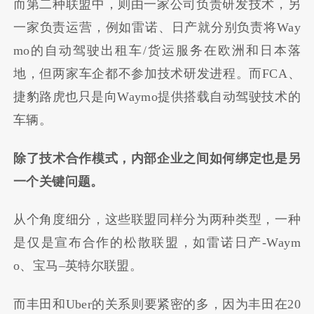
而第二种联盟中，则由一家公司负责研发技术，另
一家负责运营，例如雷诺、日产就分别负责将
Way
mo
的自动驾驶出租车
/
货运服务在欧洲和日本落
地，但两家车企都不参加技术研发进程。而
FCA
、
捷豹路虎也只是向
Waymo
提供搭载自动驾驶技术的
车辆。
除了技术合作模式，内部企业之间如何绑定也是另
一个关键问题。
从个角度细分，这些联盟同样分为两种类型，一种
是仅是宣布合作的松散联盟，如雷诺日产
-Waym
o
、宝马
–
英特尔联盟。
而丰田和
Uber
的关系则要紧密的多，因为丰田在
20