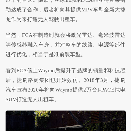
勒达成了合作，后者将向其提供
MPV
车型全新大捷
龙作为来打造无人驾驶出租车。
当然，
FCA
在制造时就会将激光雷达、毫米波雷达
等传感器融入车身，并对整车的线路、电源等部件
进行优化，相当于是准前装车型。
看到
FCA
傍上
Waymo
后提升了品牌的销量和科技感
后，捷豹路虎集团也开始效仿。
2018
年
3
月，捷豹
汽车宣布
2020
年将向
Waymo
提供
2
万台
I-PACE
纯电
SUV
打造无人出租车。