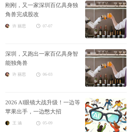
刚刚，又一家深圳百亿具身独
角兽完成股改
许 丽思
07-07
深圳，又跑出一家百亿具身智
能独角兽
许 丽思
06-03
2026 AI眼镜大战升级！一边等
苹果出手，一边憋大招
王 涵
05-09