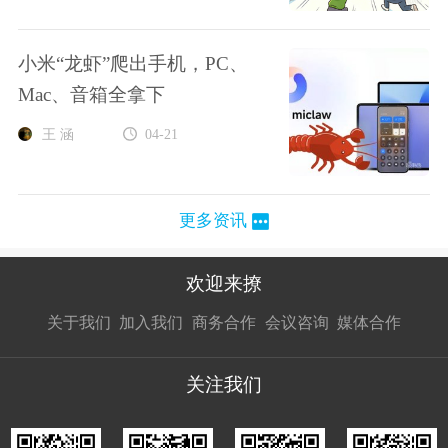
小米“龙虾”爬出手机，PC、
Mac、音箱全拿下
王 涵
04-21
更多资讯
欢迎来撩
扫码加我直
扫码加我直
扫码加我直
关于我们
加入我们
商务合作
会议咨询
媒体合作
接扔简历
接开聊
接开聊
关注我们