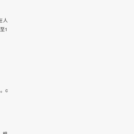
在人
至1
。c
。根