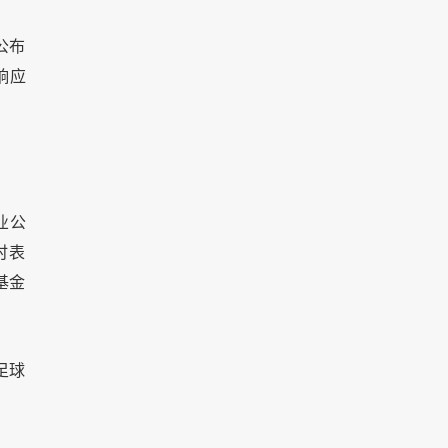
公布
响应
业公
时表
基金
足球