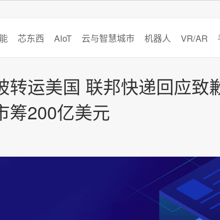
智猩猩
能
芯东西
AIoT
云与智慧城市
机器人
VR/AR
被转运美国 联邦快递回应致
筹200亿美元