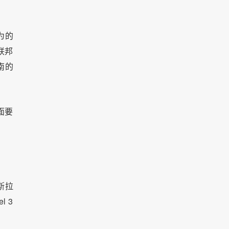
为的
联邦
南的
。
面要
斯拉
 3