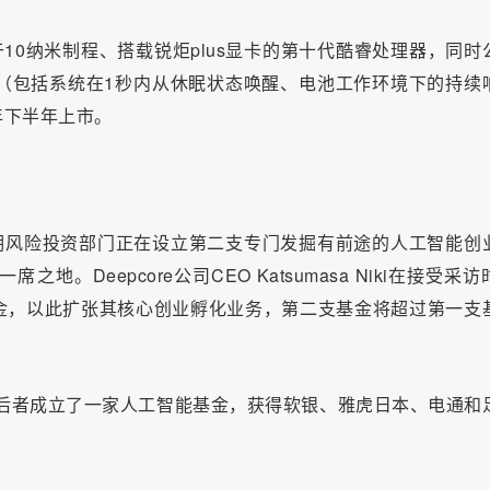
10纳米制程、搭载锐炬plus显卡的第十代酷睿处理器，同时
.0（包括系统在1秒内从休眠状态唤醒、电池工作环境下的持续
年下半年上市。
期风险投资部门正在设立第二支专门发掘有前途的人工智能创
Deepcore公司CEO Katsumasa Niki在接受采访
金，以此扩张其核心创业孵化业务，第二支基金将超过第一支
re，后者成立了一家人工智能基金，获得软银、雅虎日本、电通和