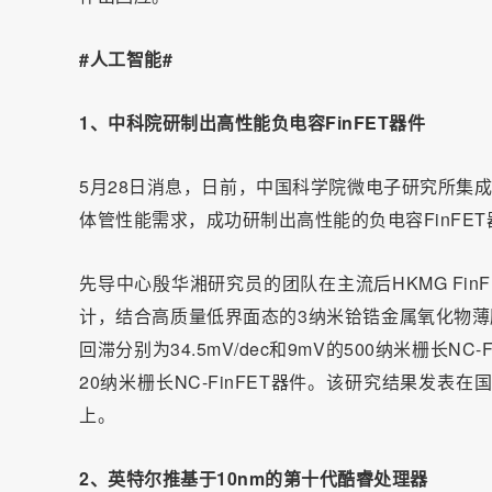
#人工智能#
1、中科院研制出高性能负电容FinFET器件
5月28日消息，日前，中国科学院微电子研究所集
体管性能需求，成功研制出高性能的负电容FinFET
先导中心殷华湘研究员的团队在主流后HKMG Fi
计，结合高质量低界面态的3纳米铪锆金属氧化物薄膜
回滞分别为34.5mV/dec和9mV的500纳米栅长NC
20纳米栅长NC-FinFET器件。该研究结果发表在国际微电
上。
2、英特尔推基于10nm的第十代酷睿处理器