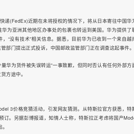
快递(FedEx)近期在未将授权的情况下，将从日本寄往中国华
往华为亚洲其他地区办事处的包裹也转运到美国。华为提供了
，“没有技术”相关信息。据悉，目前华为已收到一个来自越
监管部门提出正式投诉，中国邮政监管部门正在调查这起事件
“少量华为货件被失误转运”一事致歉，但同时否认有任何外部方
发货方途中。
odel 3价格竞猜活动，引发网友猜测。从特斯拉官方获悉，特
放预订。另据彭博报道，知情人士称，特斯拉正考虑将国产Model
贴。