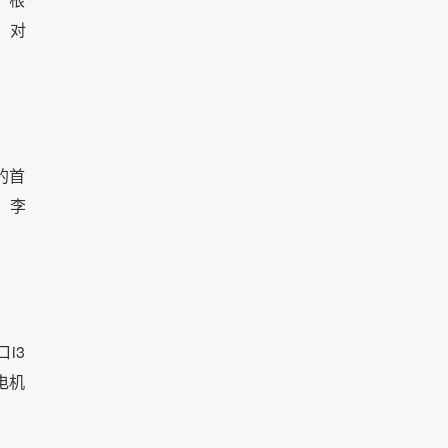
。对
的首
，李
i3
电机