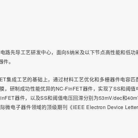
成电路先导工艺研发中心，面向5纳米及以下节点高性能和低功
器件。
nFET集成工艺的基础上，通过材料工艺优化和多栅器件电容匹
，研制成功性能优异的NC-FinFET器件，实现了SS和阈值
-FinFET器件，以及SS和阈值电压回滞分别为53mV/dec和40
子器件领域的顶级期刊《IEEE Electron Device Lette