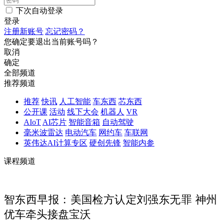
下次自动登录
登录
注册新账号
忘记密码？
您确定要退出当前账号吗？
取消
确定
全部频道
推荐频道
推荐
快讯
人工智能
车东西
芯东西
公开课
活动
线下大会
机器人
VR
AIoT
AI芯片
智能音箱
自动驾驶
毫米波雷达
电动汽车
网约车
车联网
英伟达AI计算专区
硬创先锋
智能内参
课程频道
智东西早报：美国检方认定刘强东无罪 神州
优车牵头接盘宝沃