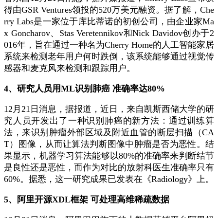
得由GSR Ventures领投的520万美元融资。据了解，Che
rry Labs是一家位于库比蒂诺的初创公司，由企业家Ma
x Goncharov、Stas Veretennikov和Nick Davidov创办于2
016年，旨在通过一种名为Cherry Home的人工智能家居
系统来检测老年用户何时跌倒，该系统能够通过视觉传
感器和麦克风来检测和跟踪用户。
4、研究人员用ML识别肺癌 准确率达80%
12月21日消息，据报道，近日，来自凯斯西储大学的研
究人员开发出了一种识别肺癌的新方法：通过训练算
法，来识别肿瘤外部区域及附近血管的断层扫描（CA
T）图像，从而让算法判断图像中肿瘤是否为恶性。结
果显示，机器学习算法能够以80%的准确率来判断结节
是良性还是恶性，而作为对比的放射科医生准确率只有
60%。据悉，这一研究成果已发表在《Radiology》上。
5、阿里开源XDL框架 可处理高维稀疏数据