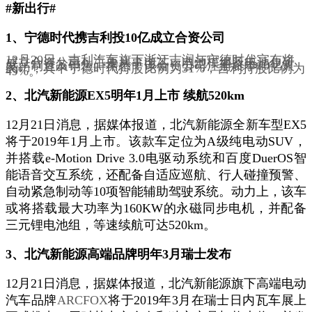
#新出行#
1、宁德时代携吉利投10亿成立合资公司
12月20日，吉利汽车旗下浙江吉润与宁德时代宣布将
成立合资公司，主要从事电芯、电池模组及电池包研
发、制造及销售。据悉，该合资公司注册资本10亿人
民币，其中宁德时代持股比例为51%，吉利持股比例为
49%。
2、北汽新能源EX5明年1月上市 续航520km
12月21日消息，据媒体报道，北汽新能源全新车型EX5
将于2019年1月上市。该款车定位为A级纯电动SUV，
并搭载e-Motion Drive 3.0电驱动系统和百度DuerOS智
能语音交互系统，还配备自适应巡航、行人碰撞预警、
自动紧急制动等10项智能辅助驾驶系统。动力上，该车
或将搭载最大功率为160KW的永磁同步电机，并配备
三元锂电池组，等速续航可达520km。
3、北汽新能源高端品牌明年3月瑞士发布
12月21日消息，据媒体报道，北汽新能源旗下高端电动
汽车品牌
ARCFOX
将于2019年3月在瑞士日内瓦车展上