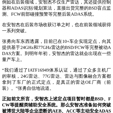
例如在后装领域，安智杰不仅生产雷达，其还提供控制
器和
ADAS
识别
/
规划算法，直接出货完整的
BSD
盲点监
测、
FCW
前部碰撞预警等完整后装
ADAS
系统。
在安智杰在后装市场收获订单之时，也在前装领域获得
一系列突破。
张勇向车东西透露，目前已在
10+
车企实现定点，向其
提供基于
24GHz
和
77GHz
雷达的
BSD/FCW
等完整被动
A
DAS
方案。到明年年初，安智杰的雷达就会出现在一些
量产车上。
“
我们通过了
IATF16949
体系认证，通过了众多主机厂
的审核，
24G
雷达、
77G
雷达、雷达与图像融合方案都
拿到了车厂的正式定点
，是真正的雷达
OE
厂商（前
装）。
”
张勇自信地说道。
正如前文所言，安智杰上述定点项目暂时都是BSD、F
CW等提醒类辅助安全系统。那么安智杰准备如何突破
被博世大陆等企业垄断的AEB、ACC等主动安全ADAS