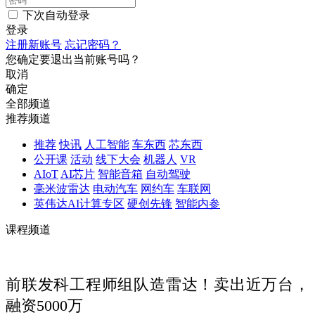
下次自动登录
登录
注册新账号
忘记密码？
您确定要退出当前账号吗？
取消
确定
全部频道
推荐频道
推荐
快讯
人工智能
车东西
芯东西
公开课
活动
线下大会
机器人
VR
AIoT
AI芯片
智能音箱
自动驾驶
毫米波雷达
电动汽车
网约车
车联网
英伟达AI计算专区
硬创先锋
智能内参
课程频道
前联发科工程师组队造雷达！卖出近万台，
融资5000万