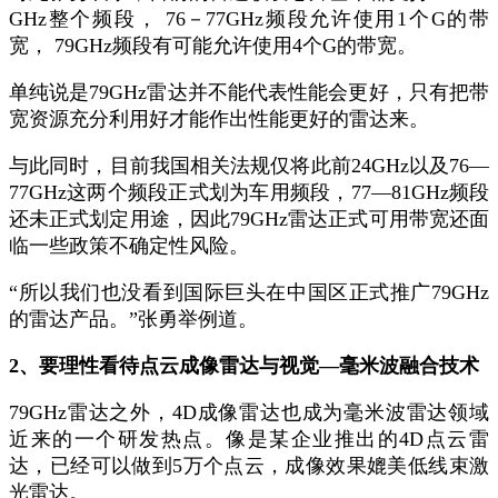
GHz
整个频段，
76
－
77GHz
频段允许使用
1
个
G
的带
宽，
79GHz
频段有可能允许使用
4
个
G
的带宽。
单纯说是
79GHz
雷达并不能代表性能会更好，只有把带
宽资源充分利用好才能作出性能更好的雷达来。
与此同时，目前我国相关法规仅将此前
24GHz
以及
76—
77GHz
这两个频段正式划为车用频段，
77—81GHz
频段
还未正式划定用途，因此
79GHz
雷达正式可用带宽还面
临一些政策不确定性风险。
“
所以我们也没看到国际巨头在中国区正式推广
79GHz
的雷达产品。
”
张勇举例道。
2
、要理性看待
点云
成像雷达与视觉
—
毫米波融合技术
79GHz
雷达之外，
4D
成像雷达也成为毫米波雷达领域
近来的一个研发热点。像是某企业推出的
4D
点云雷
达，已经可以做到
5
万个点云，成像效果媲美低线束激
光雷达。