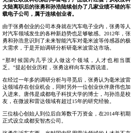
大陆离职后的张勇和孙浩陆续创办了几家业绩不错的车
载电子公司，属于连续创业者。
由于张勇创业的公司本身就在汽车电子业内，张勇等人
对汽车领域发生的各种新趋势也足够敏感。
2012
年，张
勇和孙浩意识到了未来智能汽车对毫米波等传感器的极
大需求，于是开始调研分析研毫米波雷达市场。
“
那时候国内几乎没人做这个领域，人才也相当匮
乏。
”
提起创业历程，张勇这样向车东西说道。
在经过一年多的调研分析与寻觅后，张勇认为毫米波雷
达领域存在创业机会，同时另外一位创业伙伴唐伟也加
入进来。唐伟是成都电子科技大学的博士，与孙浩是校
友，在微波和雷达领域有超过15年的研究经验。
三位核心创始人到位后自筹数千万资金，在
2014
年初期
正式设立成都安智杰公司。