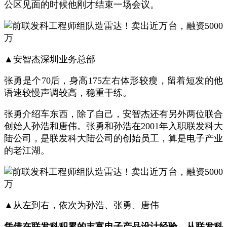
公区见面的时候他刚才结束一场会议。
▲
安智杰深圳业务总部
张勇是个
70
后，身高
175
左右体形较瘦，留着短发的他
语速较慢声调较高，稳重干练。
张勇介绍车东西，除了自己，安智杰还有另外两位联合
创始人孙浩和唐伟。张勇和孙浩
在
2001
年入职联发科大
陆公司，是联发科大陆公司的创始员工，算是电子产业
的老江湖。
▲
从左到右，依次为孙浩、张勇、唐伟
凭借在联发科积累的丰富电子产品设计经验，从联发科