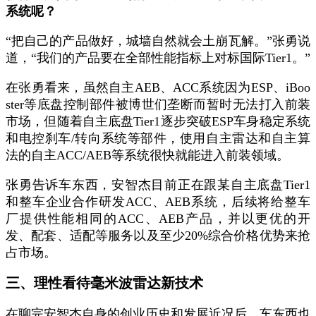
系统呢？
“
把自己的产品做好，城墙自然就会土崩瓦解。
”
张勇说
道，
“
我们的产品要在全部性能指标上对标国际
Tier1
。
”
在张勇看来，虽然自主
AEB
、
ACC
系统因为
ESP
、
iBoo
ster
等底盘控制部件被博世们垄断而暂时无法打入前装
市场，但随着自主底盘
Tier1
逐步突破
ESP
车身稳定系统
和电控刹车
/
转向系统等部件，使用自主雷达和自主算
法的自主
ACC/AEB
等系统很快就能进入前装领域。
张勇告诉车东西，安智杰目前正在跟某自主底盘
Tier1
和整车企业合作研发
ACC
、
AEB
系统，后续将给整车
厂提供性能相同的
ACC
、
AEB
产品，并以更优的开
发、配套、适配等服务以及至少
20%
综合价格优势来抢
占市场。
三、理性看待毫米波雷达新技术
在聊完安智杰自身的创业历史和发展近况后，车东西也