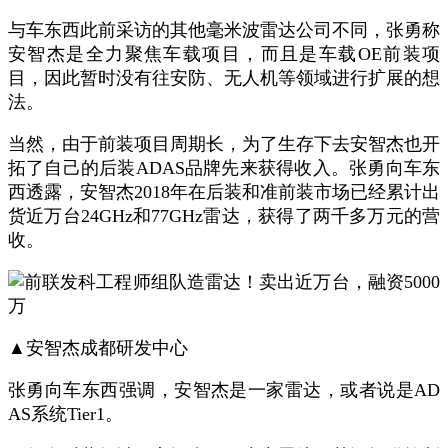
与车东西此前采访的其他毫米波雷达公司不同，张勇称
安智杰是全力聚焦车载项目，而且是车载
OE
前装项
目，因此暂时没有往安防、无人机等领域进行扩展的想
法。
当然，由于前装项目周期长，为了生存下去安智杰也开
拓了自己的后装
ADAS
品牌先来获得收入。张勇向车东
西透露，安智杰
2018
年在后装
和准前装
市场已经累计出
货近万台
24GHz
和
77GHz
雷达，获得了
两千多万
元的营
收。
▲安智杰成都研发中心
张勇向车东西强调，安智杰是一家雷达，或者说是
AD
AS
系统
Tier1
。