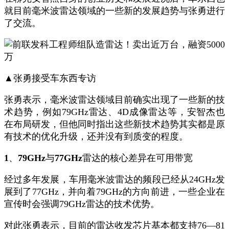
就目前毫米波雷达领域的一些新的发展趋势与张勇进行
了交流。
▲
张勇接受车东西专访
张勇表示，毫米波雷达领域目前确实出现了一些新的技
术趋势，例如
79GHz
雷达、
4D
成像雷达等
，安智杰也
在布局研发，但他同时指出这些新技术趋势其实都是原
有技术的优化升级，还并没有到质变的程度。
1
、
79GHz
与
77GHz
雷达的核心差异在
可用
带宽
经过多年发展，车用毫米波雷达的频段已经从
24GHz
发
展到了
77GHz
，并向着
79GHz
的方向前进，一些企业在
宣传时会强调
79GHz
雷达的技术优势。
对此张勇表示，
目前的雷达收发芯片基本都支持
76—81