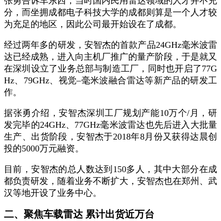
张勇告诉车东西，当时国内民用雷达领域的人才并不充
分，而坐拥成都电子科技大学的成都则算是一个人才较
为充足的地区，因此公司最开始设在了成都。
经过两年多的研发，安智杰的首款产品
24GHz
毫米波雷
达已经成熟，进入向主机厂推广的量产阶段，于是就又
在深圳设立了业务总部与制造工厂，
同时也开启了
77G
Hz
、
79GHz
、视觉
–
毫米波融合雷达等新产品的研发工
作
。
据张勇介绍，安智杰深圳工厂规划产能10万个/月，研
发完毕的24GHz、77GHz毫米波雷达也先后进入大批量
生产、出货阶段，安智杰于2018年8月份又获得达晨创
投的5000万元融资。
目前，安智杰的总人数达到150多人，其中大部分在成
都负责研发，随着业务不断扩大，安智杰也在郑州、武
汉等地开设了业务中心。
二、聚焦车载雷达
累计
出货近万台