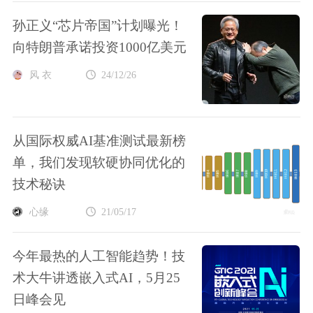
孙正义“芯片帝国”计划曝光！
向特朗普承诺投资1000亿美元
风 衣
24/12/26
从国际权威AI基准测试最新榜
单，我们发现软硬协同优化的
技术秘诀
心缘
21/05/17
今年最热的人工智能趋势！技
术大牛讲透嵌入式AI，5月25
日峰会见