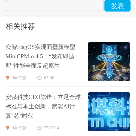
发表
相关推荐
众智FlagOS实现面壁新模型
MiniCPM-o 4.5：“发布即适
配”性能全面反超原生
毕 伟豪
02-06
安谋科技CEO陈锋：立足全球
标准与本土创新，赋能AI计
算“芯”时代
毕 伟豪
25/07/14