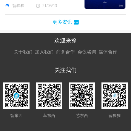
智猩猩
21/05/13
更多资讯
欢迎来撩
扫码加我直
扫码加我直
扫码加我直
关于我们
加入我们
商务合作
会议咨询
媒体合作
接扔简历
接开聊
接开聊
关注我们
智东西
车东西
芯东西
智猩猩